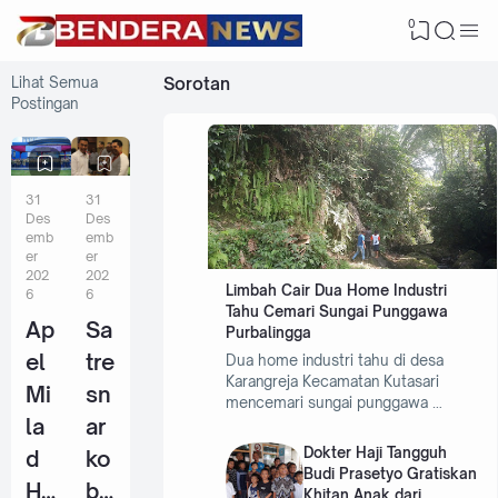
0
Lihat Semua
Sorotan
Postingan
31
31
Des
Des
emb
emb
er
er
202
202
Limbah Cair Dua Home Industri
6
6
Tahu Cemari Sungai Punggawa
Ap
Sa
Purbalingga
el
tre
Dua home industri tahu di desa
Karangreja Kecamatan Kutasari
Mi
sn
mencemari sungai punggawa …
la
ar
Dokter Haji Tangguh
d
ko
Budi Prasetyo Gratiskan
Hi
ba
Khitan Anak dari