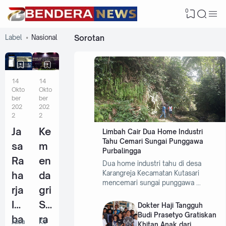
0
Label
Nasional
Sorotan
14
14
Okto
Okto
ber
ber
202
202
2
2
Ja
Ke
Limbah Cair Dua Home Industri
Tahu Cemari Sungai Punggawa
sa
m
Purbalingga
Ra
en
Dua home industri tahu di desa
ha
da
Karangreja Kecamatan Kutasari
mencemari sungai punggawa …
rja
gri
Im
Se
Dokter Haji Tangguh
Budi Prasetyo Gratiskan
ba
ra
Jasa
Ke
Khitan Anak dari