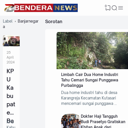
0
Label
Banjarnegar
Sorotan
a
25
April
2024
KP
Limbah Cair Dua Home Industri
U
Tahu Cemari Sungai Punggawa
Purbalingga
Ka
Dua home industri tahu di desa
bu
Karangreja Kecamatan Kutasari
pat
mencemari sungai punggawa …
en
Dokter Haji Tangguh
Ba
Budi Prasetyo Gratiskan
KPU
Khitan Anak dari
Kabu