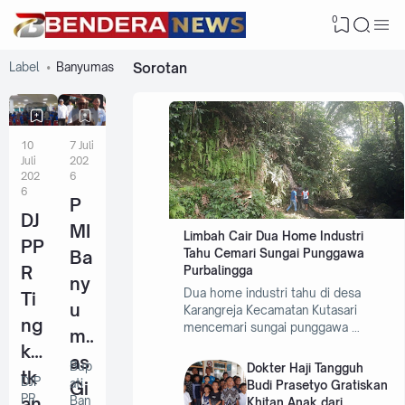
0
Label
Banyumas
Sorotan
10
7 Juli
Juli
202
202
6
6
P
DJ
MI
Limbah Cair Dua Home Industri
PP
Tahu Cemari Sungai Punggawa
Ba
R
Purbalingga
ny
Dua home industri tahu di desa
Ti
u
Karangreja Kecamatan Kutasari
ng
mencemari sungai punggawa …
m
ka
as
Bup
Dokter Haji Tangguh
tk
DJP
ati
Gi
Budi Prasetyo Gratiskan
PR
an
Ban
Khitan Anak dari